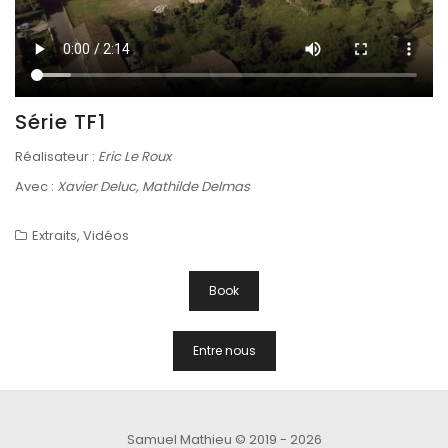
Série TF1
Réalisateur :
Eric Le Roux
Avec :
Xavier Deluc, Mathilde Delmas
Extraits
,
Vidéos
Navigation
Book
De
L’article
Entre nous
Samuel Mathieu
© 2019 - 2026