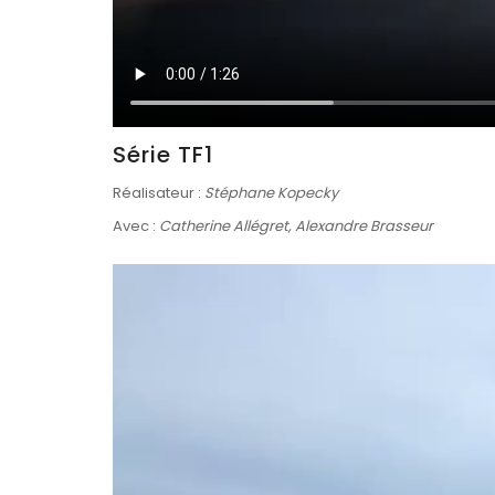
Série TF1
Réalisateur :
Stéphane Kopecky
Avec :
Catherine Allégret, Alexandre Brasseur